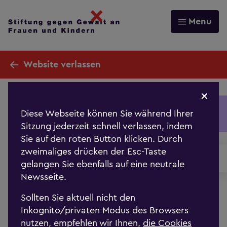
Menu
Website verlassen
Jahersbericht 2025
✕
Diese Webseite können Sie während Ihrer
Sitzung jederzeit schnell verlassen, indem
Sicherheit ist ein grundlegendes Bedürfnis und ein
Sie auf den roten Button klicken. Durch
wertvolles Gut, das unsere Lebensqualität und
zweimaliges drücken der Esc-Taste
Freiheit schützt. Auch in diesem Jahr fanden
gelangen Sie ebenfalls auf eine neutrale
zahlreiche Frauen* und Kinder in den
Newsseite.
Frauenhäusern und den Opferhilfe
Beratungsstellen der Stiftung gegen Gewalt an
Sollten Sie aktuell nicht den
Frauen* und Kindern Schutz, Unterstützung und
Inkognito/privaten Modus des Browsers
Begleitung.
nutzen, empfehlen wir Ihnen,
die Cookies