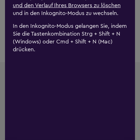
und den Verlauf Ihres Browsers zu löschen
Erfahren Sie mehr über die Arbeit der Stiftung in
und in den Inkognito-Modus zu wechseln.
unserem Jahresbericht 2025.
In den Inkognito-Modus gelangen Sie, indem
Zum Jahresbericht 2025
Sie die Tastenkombination Strg + Shift + N
(Windows) oder Cmd + Shift + N (Mac)
drücken.
Stiftung gegen Gewalt an Frauen und
Kindern
Aarbergergasse 36
3011 Bern
IBAN:
CH04 0079 0016 8752 3110 8
Newsletter abonnieren
Login Intranet